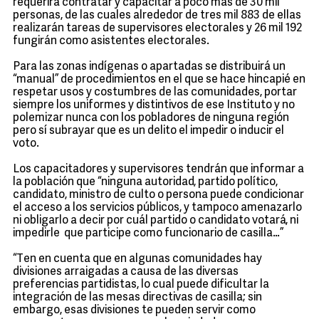
requerirá contratar y capacitar a poco más de 30 mil
personas, de las cuales alrededor de tres mil 883 de ellas
realizarán tareas de supervisores electorales y 26 mil 192
fungirán como asistentes electorales.
Para las zonas indígenas o apartadas se distribuirá un
“manual” de procedimientos en el que se hace hincapié en
respetar usos y costumbres de las comunidades, portar
siempre los uniformes y distintivos de ese Instituto y no
polemizar nunca con los pobladores de ninguna región
pero sí subrayar que es un delito el impedir o inducir el
voto.
Los capacitadores y supervisores tendrán que informar a
la población que “ninguna autoridad, partido político,
candidato, ministro de culto o persona puede condicionar
el acceso a los servicios públicos, y tampoco amenazarlo
ni obligarlo a decir por cuál partido o candidato votará, ni
impedirle que participe como funcionario de casilla…”
“Ten en cuenta que en algunas comunidades hay
divisiones arraigadas a causa de las diversas
preferencias partidistas, lo cual puede dificultar la
integración de las mesas directivas de casilla; sin
embargo, esas divisiones te pueden servir como