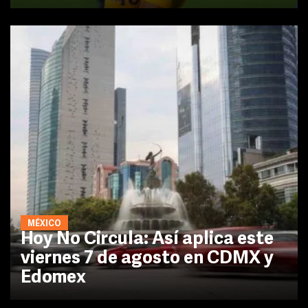
MÉXICO
Hoy No Circula: Así aplica este
viernes 7 de agosto en CDMX y
Edomex