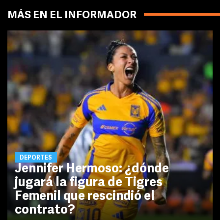
MÁS EN EL INFORMADOR
DEPORTES
Jennifer Hermoso: ¿dónde
jugará la figura de Tigres
Femenil que rescindió el
contrato?