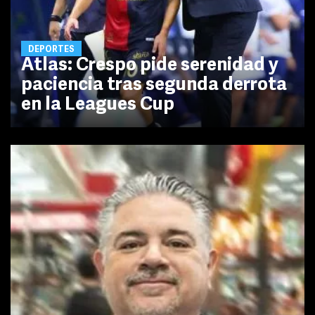
DEPORTES
Atlas: Crespo pide serenidad y
paciencia tras segunda derrota
en la Leagues Cup