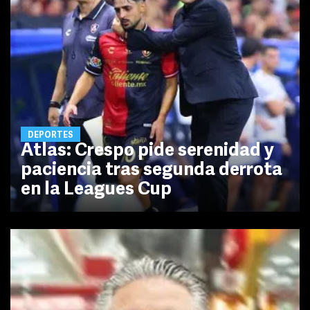
DEPORTES
Atlas: Crespo pide serenidad y
paciencia tras segunda derrota
en la Leagues Cup