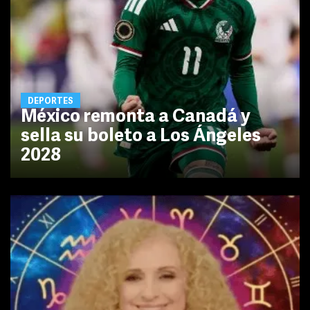
DEPORTES
México remonta a Canadá y
sella su boleto a Los Ángeles
2028