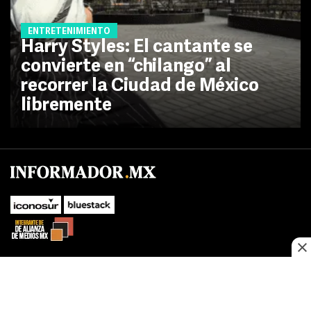
ENTRETENIMIENTO
Harry Styles: El cantante se
convierte en “chilango” al
recorrer la Ciudad de México
libremente
No te pierdas las novedades de último momento.
¡Síguenos!
SUBIR
Este sitio web utiliza cookies propias y de terceros para optimizar su
FACEBOOK
TWITTER
navegacion, adaptarse a sus preferencias y realizar labores analiticas.