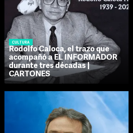
CULTURA
Rodolfo Caloca, el trazo que
acompañó a EL INFORMADOR
durante tres décadas |
CARTONES