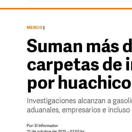
MÉXICO
|
Suman más de
carpetas de 
por huachicol
Investigaciones alcanzan a gasoli
aduanales, empresarios e incluso
Por:
El Informador
21 de octubre de 2025 - 02:50 hs