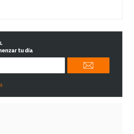
IL
menzar tu día
es