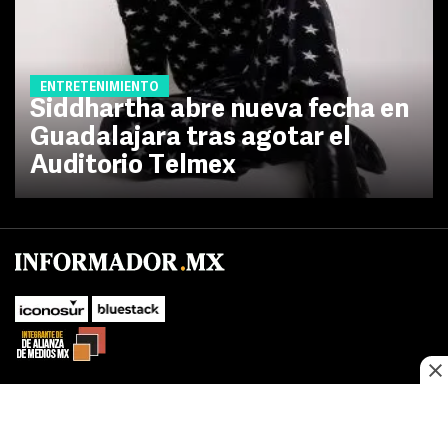
ENTRETENIMIENTO
Siddhartha abre nueva fecha en
Guadalajara tras agotar el
Auditorio Telmex
No te pierdas las novedades de último momento.
¡Síguenos!
SUBIR
Este sitio web utiliza cookies propias y de terceros para optimizar su
FACEBOOK
TWITTER