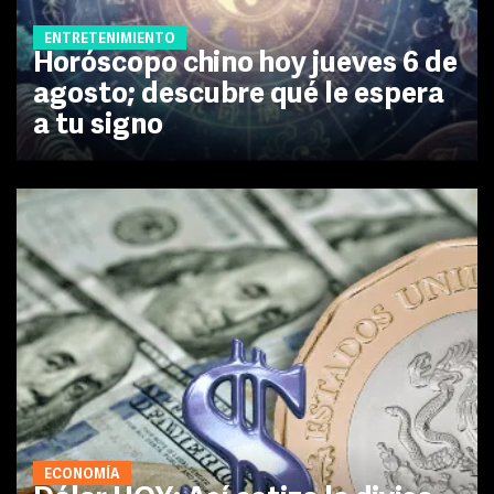
ENTRETENIMIENTO
Horóscopo chino hoy jueves 6 de
agosto; descubre qué le espera
a tu signo
ECONOMÍA