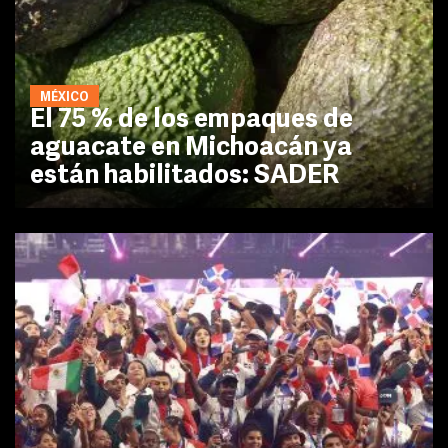
MÉXICO
El 75 % de los empaques de
aguacate en Michoacán ya
están habilitados: SADER