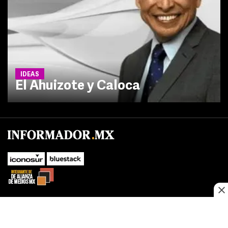
IDEAS
El Ahuizote y Caloca
No te pierdas las novedades de último momento.
¡Síguenos!
SUBIR
Este sitio web utiliza cookies propias y de terceros para optimizar su