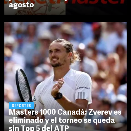
agosto
DEPORTES
Masters 1000 Canadá: Zverev es
eliminado y el torneo se queda
sin Top 5 del ATP