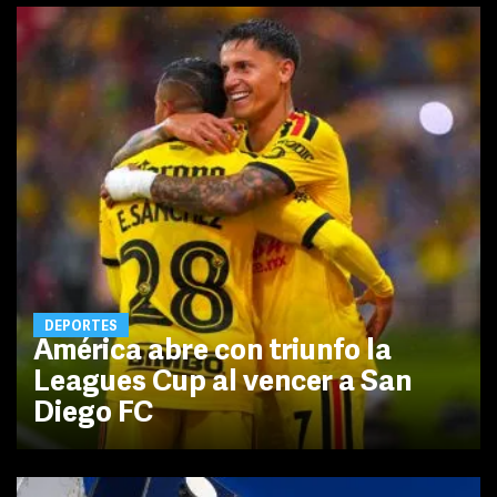
DEPORTES
América abre con triunfo la
Leagues Cup al vencer a San
Diego FC