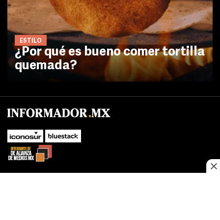
ESTILO
¿Por qué es bueno comer tortilla
quemada?
No te pierdas las novedades de último momento.
¡Síguenos!
SUBIR
Este sitio web utiliza cookies propias y de terceros para optimizar su
FACEBOOK
TWITTER
navegacion, adaptarse a sus preferencias y realizar labores analiticas.
Al continuar navegando acepta nuestro
Política de cookies.