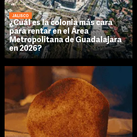
JALISCO
¿Cuál es la colonia más cara
para rentar en el Área
Metropolitana de Guadalajara
en 2026?