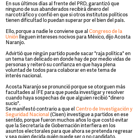
En sus últimos días al frente del PRD, garantizó que
ninguno de sus abanderados recibirá dinero del
narcotráfico y confió en que si otros institutos políticos
tienen dificultad lo puedan superar por el bien del país.
Ello, porque a nadie le conviene que al
Congreso de la
Unión
lleguen intereses nocivos para México, dijo Acosta
Naranjo.
Advirtió que ningún partido puede sacar "raja política" en
un tema tan delicado en donde hay de por medio vidas de
personas y reiteró su confianza en que haya plena
voluntad de todos para colaborar en este tema de
interés nacional.
Acosta Naranjo se pronunció porque se otorguen más
facultades al IFE para que pueda investigar y resolver
cuando haya sospechas de que alguien recibió "dinero
sucio".
Se manifestó contrario a que el
Centro de Investigación y
Seguridad Nacional
(Cisen) investigue a partidos en ese
sentido, porque fueron muchos años lo que costó evitar
que la Secretaría de Gobernación interfiera en los
asuntos electorales para que ahora se pretenda regresar
y sea quien decida quién puede ser o no candidato.