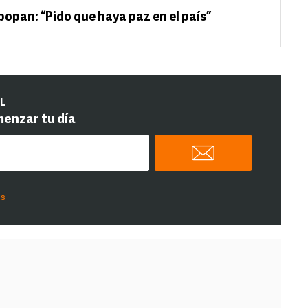
popan: “Pido que haya paz en el país”
IL
menzar tu día
es