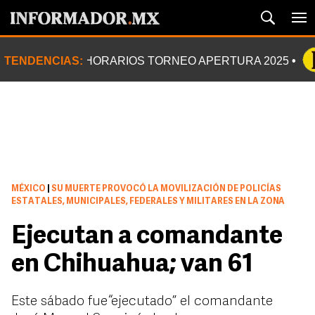
TENDENCIAS:
HORARIOS TORNEO APERTURA 2025
MÉXICO
|
SU MUERTE PROVOCÓ LA MOVILIZACIÓN DE POLICÍAS
ESTATALES, MUNICIPALES, FEDERALES Y MILITARES EN LA ZONA
Ejecutan a comandante
en Chihuahua; van 61
Este sábado fue “ejecutado” el comandante