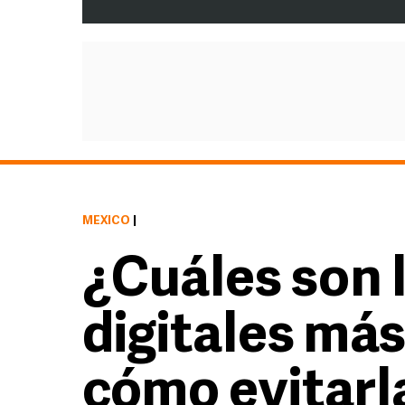
MÉXICO
|
¿Cuáles son 
digitales má
cómo evitarl