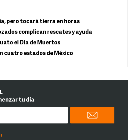
a, pero tocará tierra en horas
ozados complican rescates y ayuda
juato el Día de Muertos
en cuatro estados de México
IL
menzar tu día
es