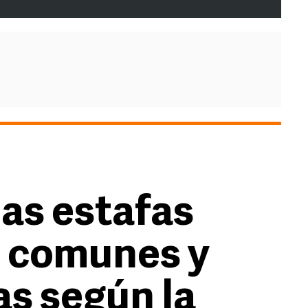
las estafas
s comunes y
as según la