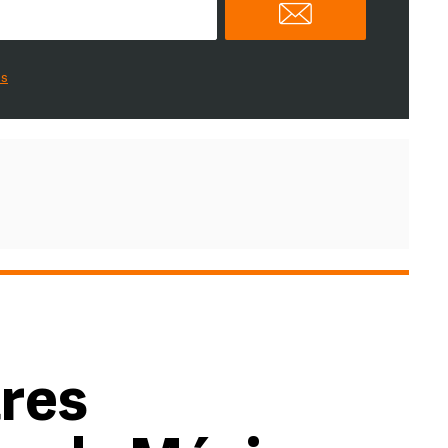
es
ares