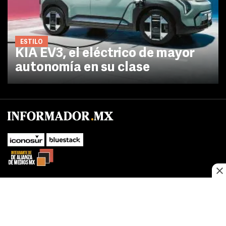
ESTILO
KIA EV3, el eléctrico de mayor
autonomía en su clase
No te pierdas las novedades de último momento.
¡Síguenos!
SUBIR
Este sitio web utiliza cookies propias y de terceros para optimizar su
FACEBOOK
TWITTER
navegacion, adaptarse a sus preferencias y realizar labores analiticas.
Al continuar navegando acepta nuestro
Política de cookies.