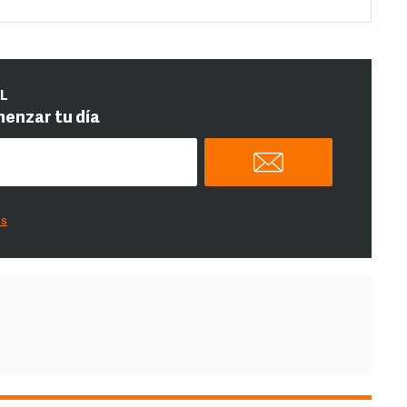
IL
menzar tu día
es