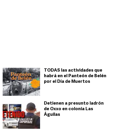
TODAS las actividades que
habrá en el Panteón de Belén
por el Día de Muertos
Detienen a presunto ladrón
de Oxxo en colonia Las
Águilas