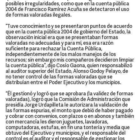
posibles irregularidades, como que en la cuenta pública
2004 de Francisco Ramírez Acuña se detectaron el uso
de formas valoradas ilegales.
“Tuve conocimiento y se presentaron puntos de acuerdo
que en la cuenta pública 2004 de gobierno del Estado, la
observación inicial era que se presentaban formas
valoradas no adecuadas y para mí, esa era razón
suficiente para rechazar la Cuenta Pública,
independientemente de los malos manejos de los
recursos; sin embargo mis compañeros decidieron limpiar
la cuenta pública”, dijo Cosío Gaona, quien responsabilizó
al auditor superior del Estado, Alonso Godoy Pelayo, de
no tener control de las formas valoradas que se
distribuían entre el Poder Ejecutivo y los municipios.
“Él gestionó y logró que se aprobara (la validez de formas
valoradas), logró que la Comisión de Administración que
presidía Jorge Urdapilleta le autorizara la validación de
las formas espurias, el monto que debió de haber pagado
y cobrar con convenios, con plazos o en abonos y también
con mercancía les dieron juguetes, lavadoras,
computadoras, estufas, en fin una tontería y media que
obtuvo del Ejecutivo y municipios, y el responsable del
control es el auditor y el responsable de gestionar los