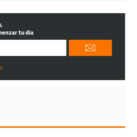
IL
menzar tu día
es