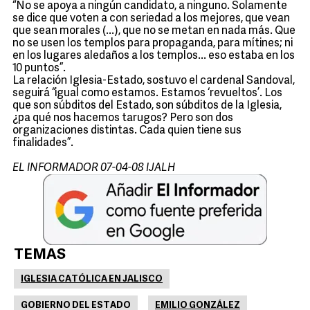
“No se apoya a ningún candidato, a ninguno. Solamente
se dice que voten a con seriedad a los mejores, que vean
que sean morales (...), que no se metan en nada más. Que
no se usen los templos para propaganda, para mítines; ni
en los lugares aledaños a los templos... eso estaba en los
10 puntos”.
La relación Iglesia-Estado, sostuvo el cardenal Sandoval,
seguirá “igual como estamos. Estamos ‘revueltos’. Los
que son súbditos del Estado, son súbditos de la Iglesia,
¿pa qué nos hacemos tarugos? Pero son dos
organizaciones distintas. Cada quien tiene sus
finalidades”.
EL INFORMADOR 07-04-08 IJALH
TEMAS
IGLESIA CATÓLICA EN JALISCO
GOBIERNO DEL ESTADO
EMILIO GONZÁLEZ