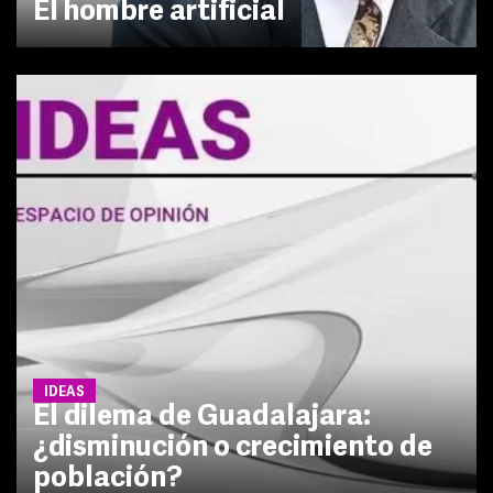
El hombre artificial
IDEAS
El dilema de Guadalajara:
¿disminución o crecimiento de
población?