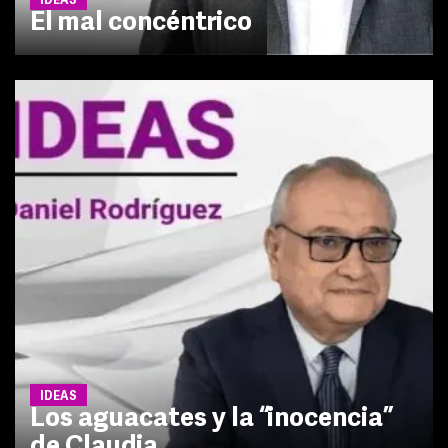
IDEAS
El mal concéntrico
IDEAS
Los aguacates y la “inocencia”
de Claudia