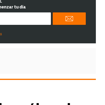
IL
menzar tu día
es