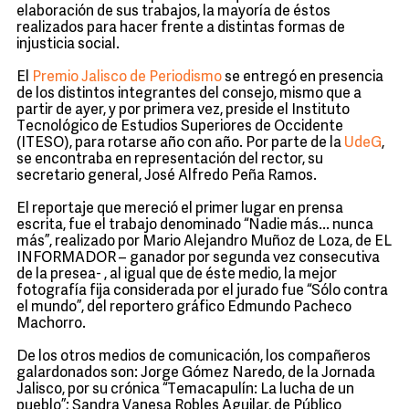
elaboración de sus trabajos, la mayoría de éstos
realizados para hacer frente a distintas formas de
injusticia social.
El
Premio Jalisco de Periodismo
se entregó en presencia
de los distintos integrantes del consejo, mismo que a
partir de ayer, y por primera vez, preside el Instituto
Tecnológico de Estudios Superiores de Occidente
(ITESO), para rotarse año con año. Por parte de la
UdeG
,
se encontraba en representación del rector, su
secretario general, José Alfredo Peña Ramos.
El reportaje que mereció el primer lugar en prensa
escrita, fue el trabajo denominado “Nadie más... nunca
más”, realizado por Mario Alejandro Muñoz de Loza, de EL
INFORMADOR – ganador por segunda vez consecutiva
de la presea- , al igual que de éste medio, la mejor
fotografía fija considerada por el jurado fue “Sólo contra
el mundo”, del reportero gráfico Edmundo Pacheco
Machorro.
De los otros medios de comunicación, los compañeros
galardonados son: Jorge Gómez Naredo, de la Jornada
Jalisco, por su crónica “Temacapulín: La lucha de un
pueblo”; Sandra Vanesa Robles Aguilar, de Público