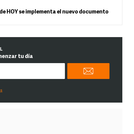
r de HOY se implementa el nuevo documento
IL
menzar tu día
es