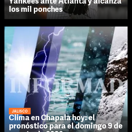
Yankees ante Atlanta y alcanza
los mil ponches
JALISCO
Clima en Chapala hoy: el
pronóstico para el domingo 9 de