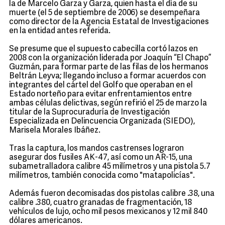
la de Marcelo Garza y Garza, quien hasta el día de su
muerte (el 5 de septiembre de 2006) se desempeñara
como director de la Agencia Estatal de Investigaciones
en la entidad antes referida.
Se presume que el supuesto cabecilla cortó lazos en
2008 con la organización liderada por Joaquín “El Chapo”
Guzmán, para formar parte de las filas de los hermanos
Beltrán Leyva; llegando incluso a formar acuerdos con
integrantes del cártel del Golfo que operaban en el
Estado norteño para evitar enfrentamientos entre
ambas células delictivas, según refirió el 25 de marzo la
titular de la Suprocuraduría de Investigación
Especializada en Delincuencia Organizada (SIEDO),
Marisela Morales Ibáñez.
Tras la captura, los mandos castrenses lograron
asegurar dos fusiles AK-47, así como un AR-15, una
subametralladora calibre 45 milímetros y una pistola 5.7
milímetros, también conocida como "matapolicías".
Además fueron decomisadas dos pistolas calibre .38, una
calibre .380, cuatro granadas de fragmentación, 18
vehículos de lujo, ocho mil pesos mexicanos y 12 mil 840
dólares americanos.