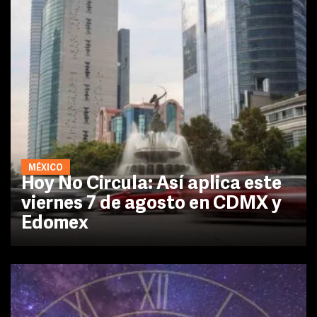
MÉXICO
Hoy No Circula: Así aplica este
viernes 7 de agosto en CDMX y
Edomex