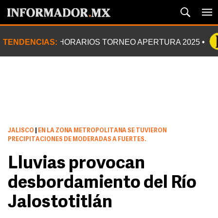
TENDENCIAS:
HORARIOS TORNEO APERTURA 2025
JALISCO
|
EN LA ZONA METROPOLITANA SE TUVIERON
PRECIPITACIONES DE MODERADAS A FUERTES.
Lluvias provocan
desbordamiento del Río
Jalostotitlán