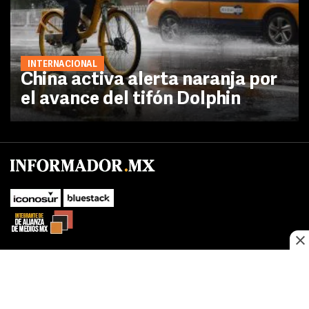
INTERNACIONAL
China activa alerta naranja por
el avance del tifón Dolphin
No te pierdas las novedades de último momento.
¡Síguenos!
SUBIR
Este sitio web utiliza cookies propias y de terceros para optimizar su
FACEBOOK
TWITTER
navegacion, adaptarse a sus preferencias y realizar labores analiticas.
Al continuar navegando acepta nuestro
Política de cookies.