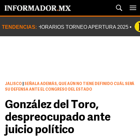
TENDENCIAS:
HORARIOS TORNEO APERTURA 2025
JALISCO
|
SEÑALA ADEMÁS, QUE AÚN NO TIENE DEFINIDO CUÁL SERÁ
SU DEFENSA ANTE EL CONGRESO DEL ESTADO
González del Toro,
despreocupado ante
juicio político