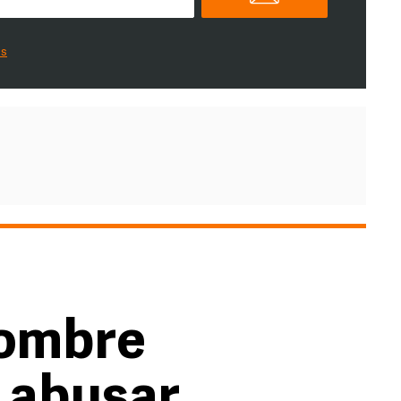
es
hombre
 abusar