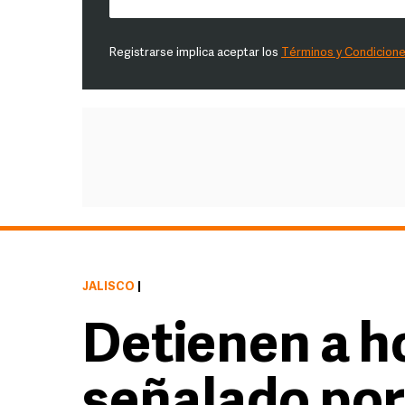
Registrarse implica aceptar los
Términos y Condicion
JALISCO
|
Detienen a 
señalado por