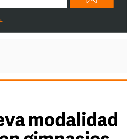
es
eva modalidad