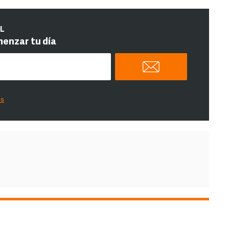
IL
menzar tu día
es