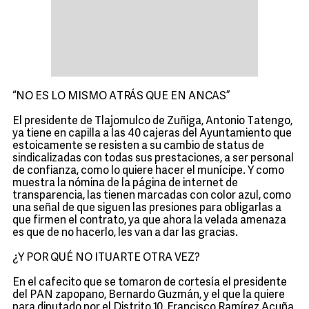
“NO ES LO MISMO ATRÁS QUE EN ANCAS”
El presidente de Tlajomulco de Zuñiga, Antonio Tatengo,
ya tiene en capilla a las 40 cajeras del Ayuntamiento que
estoicamente se resisten a su cambio de status de
sindicalizadas con todas sus prestaciones, a ser personal
de confianza, como lo quiere hacer el munícipe. Y como
muestra la nómina de la página de internet de
transparencia, las tienen marcadas con color azul, como
una señal de que siguen las presiones para obligarlas a
que firmen el contrato, ya que ahora la velada amenaza
es que de no hacerlo, les van a dar las gracias.
¿Y POR QUÉ NO ITUARTE OTRA VEZ?
En el cafecito que se tomaron de cortesía el presidente
del PAN zapopano, Bernardo Guzmán, y el que la quiere
para diputado por el Distrito 10, Francisco Ramírez Acuña,