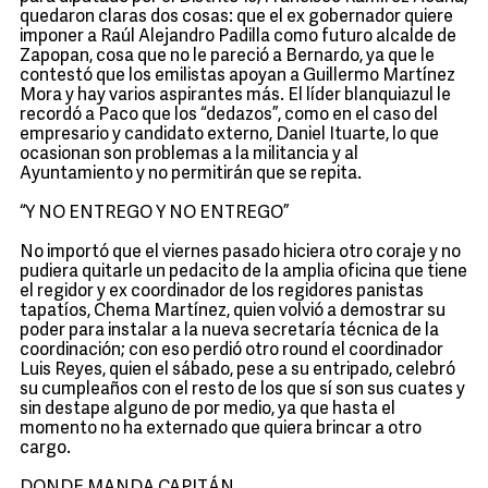
quedaron claras dos cosas: que el ex gobernador quiere
imponer a Raúl Alejandro Padilla como futuro alcalde de
Zapopan, cosa que no le pareció a Bernardo, ya que le
contestó que los emilistas apoyan a Guillermo Martínez
Mora y hay varios aspirantes más. El líder blanquiazul le
recordó a Paco que los “dedazos”, como en el caso del
empresario y candidato externo, Daniel Ituarte, lo que
ocasionan son problemas a la militancia y al
Ayuntamiento y no permitirán que se repita.
“Y NO ENTREGO Y NO ENTREGO”
No importó que el viernes pasado hiciera otro coraje y no
pudiera quitarle un pedacito de la amplia oficina que tiene
el regidor y ex coordinador de los regidores panistas
tapatíos, Chema Martínez, quien volvió a demostrar su
poder para instalar a la nueva secretaría técnica de la
coordinación; con eso perdió otro round el coordinador
Luis Reyes, quien el sábado, pese a su entripado, celebró
su cumpleaños con el resto de los que sí son sus cuates y
sin destape alguno de por medio, ya que hasta el
momento no ha externado que quiera brincar a otro
cargo.