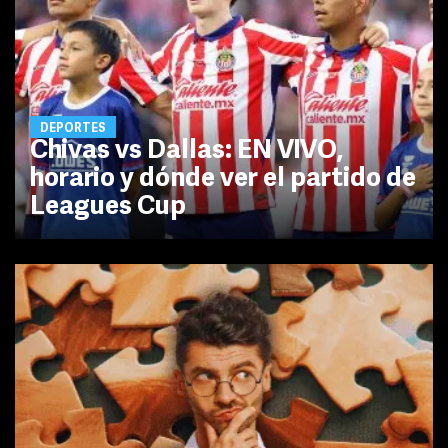
DEPORTES
Chivas vs Dallas: EN VIVO,
horario y dónde ver el partido de
Leagues Cup