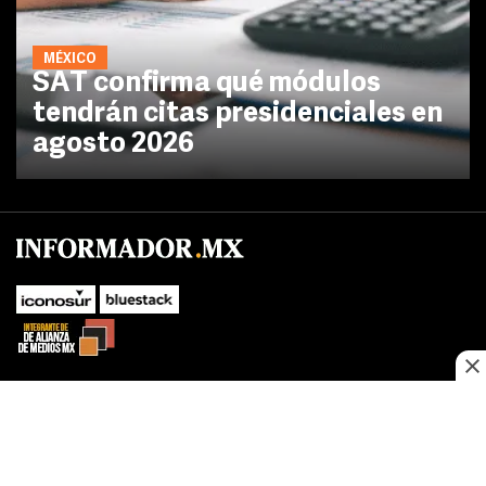
MÉXICO
SAT confirma qué módulos
tendrán citas presidenciales en
agosto 2026
No te pierdas las novedades de último momento.
¡Síguenos!
SUBIR
Este sitio web utiliza cookies propias y de terceros para optimizar su
FACEBOOK
TWITTER
navegacion, adaptarse a sus preferencias y realizar labores analiticas.
Al continuar navegando acepta nuestro
Política de cookies.