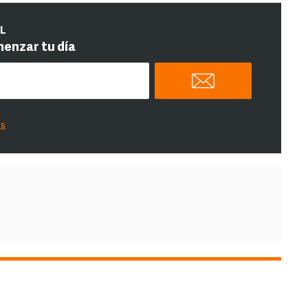
IL
menzar tu día
es