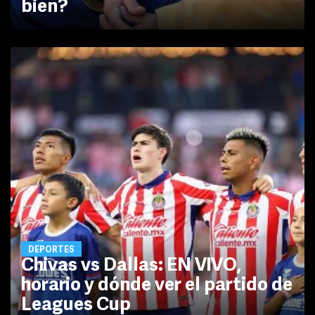
bien?
DEPORTES
Chivas vs Dallas: EN VIVO,
horario y dónde ver el partido de
Leagues Cup