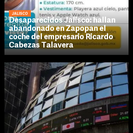
JALISCO
Desaparecidos Jalisco: hallan
abandonado en Zapopan el
coche del empresario Ricardo
Cabezas Talavera