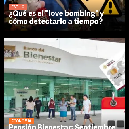
ESTILO
¿Qué es el "love bombing" y
cómo detectarlo a tiempo?
ECONOMÍA
Pensión Bienestar: Septiembre