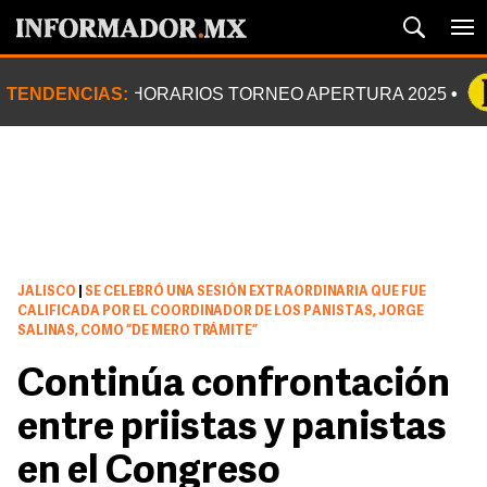
TENDENCIAS:
HORARIOS TORNEO APERTURA 2025
JALISCO
|
SE CELEBRÓ UNA SESIÓN EXTRAORDINARIA QUE FUE
CALIFICADA POR EL COORDINADOR DE LOS PANISTAS, JORGE
SALINAS, COMO “DE MERO TRÁMITE”
Continúa confrontación
entre priistas y panistas
en el Congreso