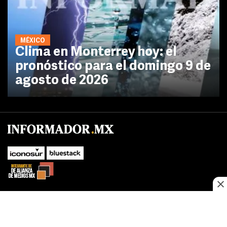
MÉXICO
Clima en Monterrey hoy: el
pronóstico para el domingo 9 de
agosto de 2026
No te pierdas las novedades de último momento.
¡Síguenos!
SUBIR
Este sitio web utiliza cookies propias y de terceros para optimizar su
FACEBOOK
TWITTER
navegacion, adaptarse a sus preferencias y realizar labores analiticas.