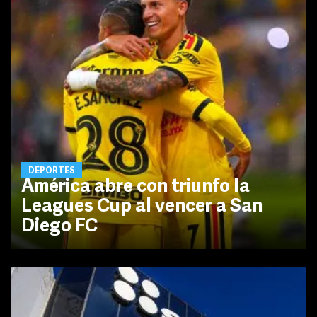
DEPORTES
América abre con triunfo la
Leagues Cup al vencer a San
Diego FC