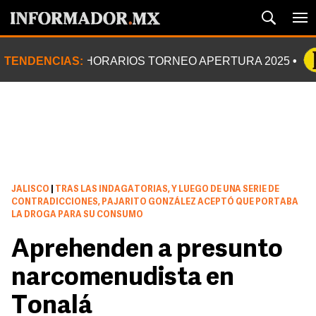
TENDENCIAS:
HORARIOS TORNEO APERTURA 2025
JALISCO
|
TRAS LAS INDAGATORIAS, Y LUEGO DE UNA SERIE DE
CONTRADICCIONES, PAJARITO GONZÁLEZ ACEPTÓ QUE PORTABA
LA DROGA PARA SU CONSUMO
Aprehenden a presunto
narcomenudista en
Tonalá