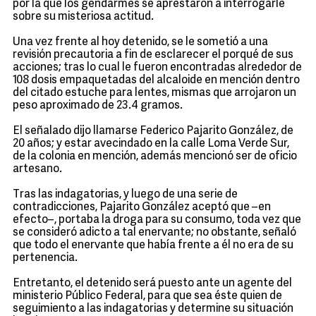
por la que los gendarmes se aprestaron a interrogarle
sobre su misteriosa actitud.
Una vez frente al hoy detenido, se le sometió a una
revisión precautoria a fin de esclarecer el porqué de sus
acciones; tras lo cual le fueron encontradas alrededor de
108 dosis empaquetadas del alcaloide en mención dentro
del citado estuche para lentes, mismas que arrojaron un
peso aproximado de 23.4 gramos.
El señalado dijo llamarse Federico Pajarito González, de
20 años; y estar avecindado en la calle Loma Verde Sur,
de la colonia en mención, además mencionó ser de oficio
artesano.
Tras las indagatorias, y luego de una serie de
contradicciones, Pajarito González aceptó que –en
efecto–, portaba la droga para su consumo, toda vez que
se consideró adicto a tal enervante; no obstante, señaló
que todo el enervante que había frente a él no era de su
pertenencia.
Entretanto, el detenido será puesto ante un agente del
ministerio Público Federal, para que sea éste quien de
seguimiento a las indagatorias y determine su situación