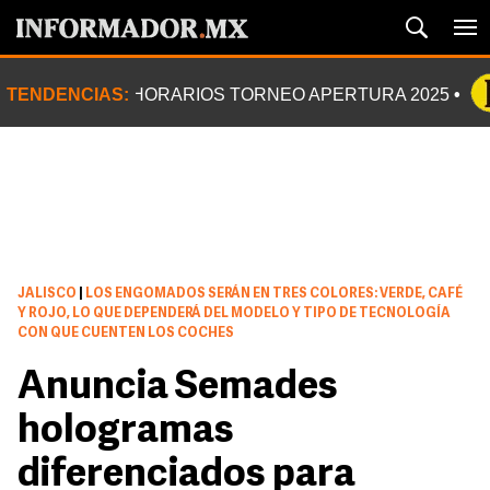
TENDENCIAS:
HORARIOS TORNEO APERTURA 2025
JALISCO
|
LOS ENGOMADOS SERÁN EN TRES COLORES: VERDE, CAFÉ
Y ROJO, LO QUE DEPENDERÁ DEL MODELO Y TIPO DE TECNOLOGÍA
CON QUE CUENTEN LOS COCHES
Anuncia Semades
hologramas
diferenciados para