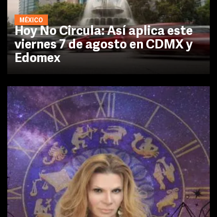
MÉXICO
Hoy No Circula: Así aplica este
viernes 7 de agosto en CDMX y
Edomex