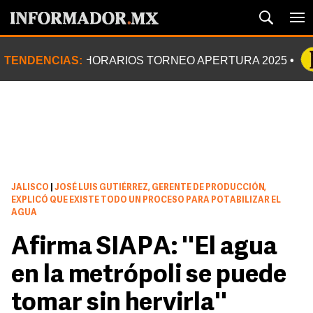
TENDENCIAS:
HORARIOS TORNEO APERTURA 2025
JALISCO
|
JOSÉ LUIS GUTIÉRREZ, GERENTE DE PRODUCCIÓN,
EXPLICÓ QUE EXISTE TODO UN PROCESO PARA POTABILIZAR EL
AGUA
Afirma SIAPA: ''El agua
en la metrópoli se puede
tomar sin hervirla''