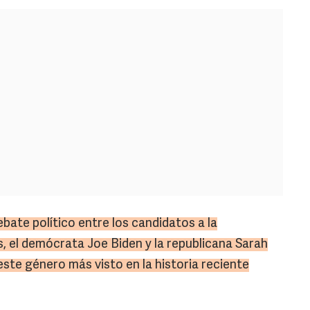
ebate político entre los candidatos a la
, el demócrata Joe Biden y la republicana Sarah
este género más visto en la historia reciente