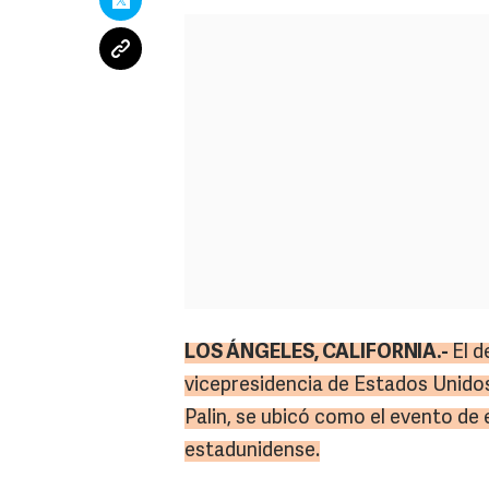
LOS ÁNGELES, CALIFORNIA.-
El d
vicepresidencia de Estados Unidos
Palin, se ubicó como el evento de 
estadunidense.