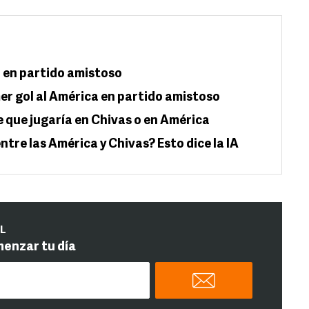
 en partido amistoso
er gol al América en partido amistoso
que jugaría en Chivas o en América
ntre las América y Chivas? Esto dice la IA
IL
menzar tu día