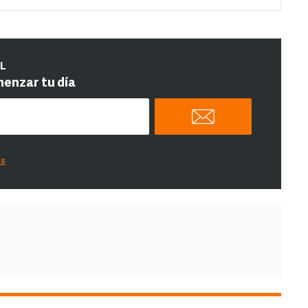
IL
menzar tu día
es