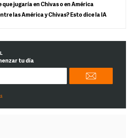
que jugaría en Chivas o en América
ntre las América y Chivas? Esto dice la IA
IL
menzar tu día
es