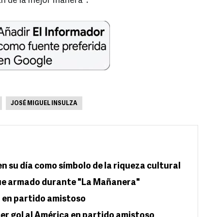
n de la mejor manera".
JOSÉ MIGUEL INSULZA
n su día como símbolo de la riqueza cultural
ue armado durante "La Mañanera"
 en partido amistoso
er gol al América en partido amistoso