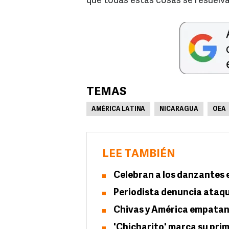
que todas estas cosas se resuelva
TEMAS
AMÉRICA LATINA
NICARAGUA
OEA
LEE TAMBIÉN
Celebran a los danzantes e
Periodista denuncia ataq
Chivas y América empatan
'Chicharito' marca su prim